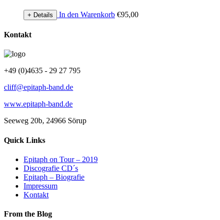
In den Warenkorb
€
95,00
+ Details
Kontakt
+49 (0)4635 - 29 27 795
cliff@epitaph-band.de
www.epitaph-band.de
Seeweg 20b, 24966 Sörup
Quick Links
Epitaph on Tour – 2019
Discografie CD´s
Epitaph – Biografie
Impressum
Kontakt
From the Blog