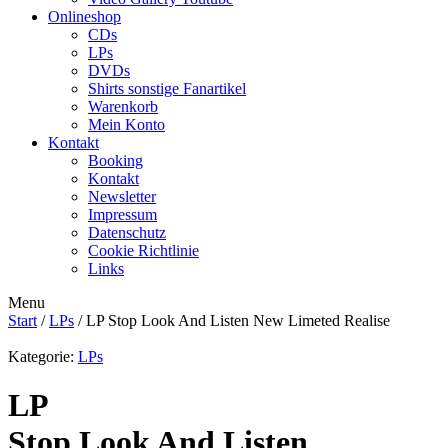
Onlineshop
CDs
LPs
DVDs
Shirts sonstige Fanartikel
Warenkorb
Mein Konto
Kontakt
Booking
Kontakt
Newsletter
Impressum
Datenschutz
Cookie Richtlinie
Links
Menu
Start
/
LPs
/ LP Stop Look And Listen New Limeted Realise
Kategorie:
LPs
LP
Stop Look And Listen