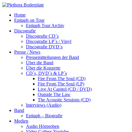
Home
Epitaph on Tour
Epitaph Tour Archiv
Discografie
Discografie CD´s
Discografie LP´s / Vinyl
Discografie DVD´s
Presse / News
Pressemitteilungen der Band
Über die Band
Über die Konzerte
CD´s, DVD´s & LP´s
Fire From The Soul (CD)
Fire From The Soul (LP)
Live At Capitol (CD / DVD)
Outside The Law
The Acoustic Sessions (CD)
Interviews (Audio)
Band
Epitaph – Biografie
Medien
Audio Hörproben
Video Gallery Youtube