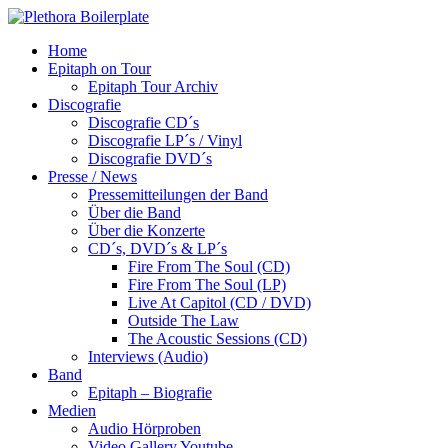
Home
Epitaph on Tour
Epitaph Tour Archiv
Discografie
Discografie CD´s
Discografie LP´s / Vinyl
Discografie DVD´s
Presse / News
Pressemitteilungen der Band
Über die Band
Über die Konzerte
CD´s, DVD´s & LP´s
Fire From The Soul (CD)
Fire From The Soul (LP)
Live At Capitol (CD / DVD)
Outside The Law
The Acoustic Sessions (CD)
Interviews (Audio)
Band
Epitaph – Biografie
Medien
Audio Hörproben
Video Gallery Youtube