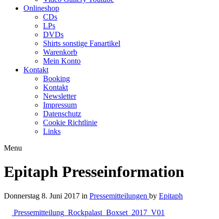
Onlineshop
CDs
LPs
DVDs
Shirts sonstige Fanartikel
Warenkorb
Mein Konto
Kontakt
Booking
Kontakt
Newsletter
Impressum
Datenschutz
Cookie Richtlinie
Links
Menu
Epitaph Presseinformation
Donnerstag 8. Juni 2017
in
Pressemitteilungen
by
Epitaph
Pressemitteilung_Rockpalast_Boxset_2017_V01