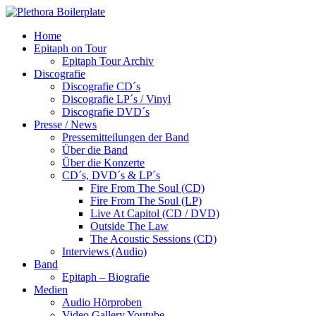
Home
Epitaph on Tour
Epitaph Tour Archiv
Discografie
Discografie CD´s
Discografie LP´s / Vinyl
Discografie DVD´s
Presse / News
Pressemitteilungen der Band
Über die Band
Über die Konzerte
CD´s, DVD´s & LP´s
Fire From The Soul (CD)
Fire From The Soul (LP)
Live At Capitol (CD / DVD)
Outside The Law
The Acoustic Sessions (CD)
Interviews (Audio)
Band
Epitaph – Biografie
Medien
Audio Hörproben
Video Gallery Youtube