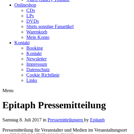
Onlineshop
CDs
LPs
DVDs
Shirts sonstige Fanartikel
Warenkorb
Mein Konto
Kontakt
Booking
Kontakt
Newsletter
Impressum
Datenschutz
Cookie Richtlinie
Links
Menu
Epitaph Pressemitteilung
Samstag 8. Juli 2017
in
Pressemitteilungen
by
Epitaph
Pressemitteilung für Veranstalter und Medien im Veranstaltungsort