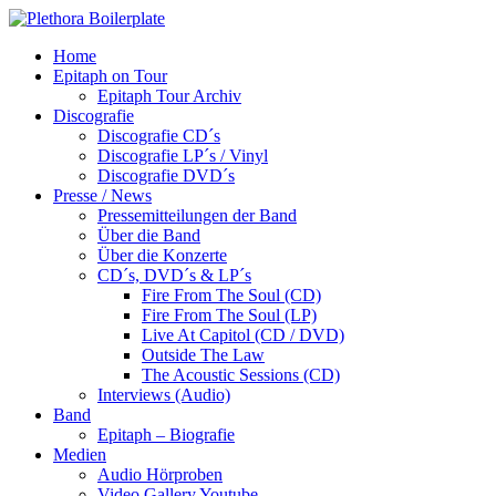
Home
Epitaph on Tour
Epitaph Tour Archiv
Discografie
Discografie CD´s
Discografie LP´s / Vinyl
Discografie DVD´s
Presse / News
Pressemitteilungen der Band
Über die Band
Über die Konzerte
CD´s, DVD´s & LP´s
Fire From The Soul (CD)
Fire From The Soul (LP)
Live At Capitol (CD / DVD)
Outside The Law
The Acoustic Sessions (CD)
Interviews (Audio)
Band
Epitaph – Biografie
Medien
Audio Hörproben
Video Gallery Youtube