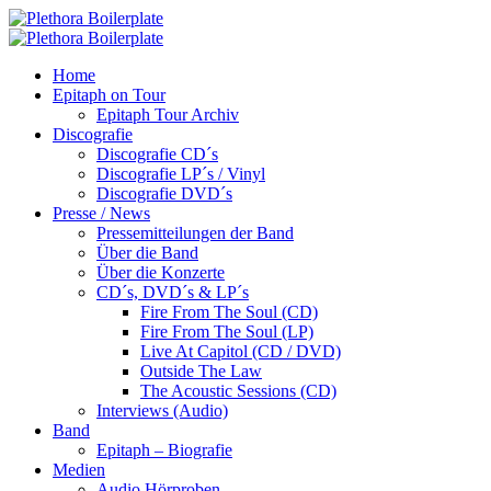
Home
Epitaph on Tour
Epitaph Tour Archiv
Discografie
Discografie CD´s
Discografie LP´s / Vinyl
Discografie DVD´s
Presse / News
Pressemitteilungen der Band
Über die Band
Über die Konzerte
CD´s, DVD´s & LP´s
Fire From The Soul (CD)
Fire From The Soul (LP)
Live At Capitol (CD / DVD)
Outside The Law
The Acoustic Sessions (CD)
Interviews (Audio)
Band
Epitaph – Biografie
Medien
Audio Hörproben