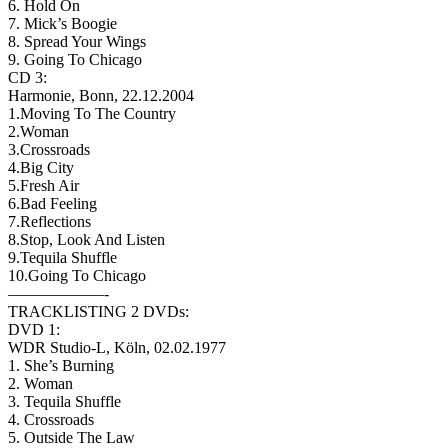
6. Hold On
7. Mick’s Boogie
8. Spread Your Wings
9. Going To Chicago
CD 3:
Harmonie, Bonn, 22.12.2004
1.Moving To The Country
2.Woman
3.Crossroads
4.Big City
5.Fresh Air
6.Bad Feeling
7.Reflections
8.Stop, Look And Listen
9.Tequila Shuffle
10.Going To Chicago
——————-
TRACKLISTING 2 DVDs:
DVD 1:
WDR Studio-L, Köln, 02.02.1977
1. She’s Burning
2. Woman
3. Tequila Shuffle
4. Crossroads
5. Outside The Law