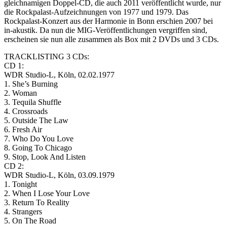
gleichnamigen Doppel-CD, die auch 2011 veröffentlicht wurde, nur
die Rockpalast-Aufzeichnungen von 1977 und 1979. Das
Rockpalast-Konzert aus der Harmonie in Bonn erschien 2007 bei
in-akustik. Da nun die MIG-Veröffentlichungen vergriffen sind,
erscheinen sie nun alle zusammen als Box mit 2 DVDs und 3 CDs.
TRACKLISTING 3 CDs:
CD 1:
WDR Studio-L, Köln, 02.02.1977
1. She’s Burning
2. Woman
3. Tequila Shuffle
4. Crossroads
5. Outside The Law
6. Fresh Air
7. Who Do You Love
8. Going To Chicago
9. Stop, Look And Listen
CD 2:
WDR Studio-L, Köln, 03.09.1979
1. Tonight
2. When I Lose Your Love
3. Return To Reality
4. Strangers
5. On The Road