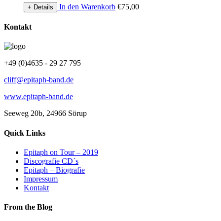
In den Warenkorb
€
75,00
+ Details
Kontakt
+49 (0)4635 - 29 27 795
cliff@epitaph-band.de
www.epitaph-band.de
Seeweg 20b, 24966 Sörup
Quick Links
Epitaph on Tour – 2019
Discografie CD´s
Epitaph – Biografie
Impressum
Kontakt
From the Blog