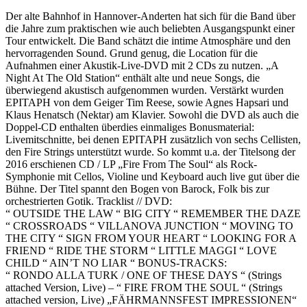
Der alte Bahnhof in Hannover-Anderten hat sich für die Band über
die Jahre zum praktischen wie auch beliebten Ausgangspunkt einer
Tour entwickelt. Die Band schätzt die intime Atmosphäre und den
hervorragenden Sound. Grund genug, die Location für die
Aufnahmen einer Akustik-Live-DVD mit 2 CDs zu nutzen. „A
Night At The Old Station“ enthält alte und neue Songs, die
überwiegend akustisch aufgenommen wurden. Verstärkt wurden
EPITAPH von dem Geiger Tim Reese, sowie Agnes Hapsari und
Klaus Henatsch (Nektar) am Klavier. Sowohl die DVD als auch die
Doppel-CD enthalten überdies einmaliges Bonusmaterial:
Livemitschnitte, bei denen EPITAPH zusätzlich von sechs Cellisten,
den Fire Strings unterstützt wurde. So kommt u.a. der Titelsong der
2016 erschienen CD / LP „Fire From The Soul“ als Rock-
Symphonie mit Cellos, Violine und Keyboard auch live gut über die
Bühne. Der Titel spannt den Bogen von Barock, Folk bis zur
orchestrierten Gotik. Tracklist // DVD:
“ OUTSIDE THE LAW “ BIG CITY “ REMEMBER THE DAZE
“ CROSSROADS “ VILLANOVA JUNCTION “ MOVING TO
THE CITY “ SIGN FROM YOUR HEART “ LOOKING FOR A
FRIEND “ RIDE THE STORM “ LITTLE MAGGI “ LOVE
CHILD “ AIN’T NO LIAR “ BONUS-TRACKS:
“ RONDO ALLA TURK / ONE OF THESE DAYS “ (Strings
attached Version, Live) – “ FIRE FROM THE SOUL “ (Strings
attached version, Live) „FÄHRMANNSFEST IMPRESSIONEN“