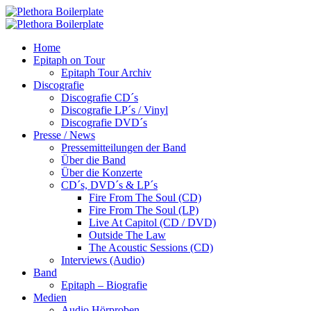
Home
Epitaph on Tour
Epitaph Tour Archiv
Discografie
Discografie CD´s
Discografie LP´s / Vinyl
Discografie DVD´s
Presse / News
Pressemitteilungen der Band
Über die Band
Über die Konzerte
CD´s, DVD´s & LP´s
Fire From The Soul (CD)
Fire From The Soul (LP)
Live At Capitol (CD / DVD)
Outside The Law
The Acoustic Sessions (CD)
Interviews (Audio)
Band
Epitaph – Biografie
Medien
Audio Hörproben