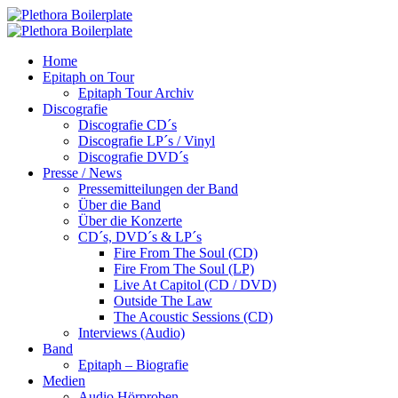
Home
Epitaph on Tour
Epitaph Tour Archiv
Discografie
Discografie CD´s
Discografie LP´s / Vinyl
Discografie DVD´s
Presse / News
Pressemitteilungen der Band
Über die Band
Über die Konzerte
CD´s, DVD´s & LP´s
Fire From The Soul (CD)
Fire From The Soul (LP)
Live At Capitol (CD / DVD)
Outside The Law
The Acoustic Sessions (CD)
Interviews (Audio)
Band
Epitaph – Biografie
Medien
Audio Hörproben