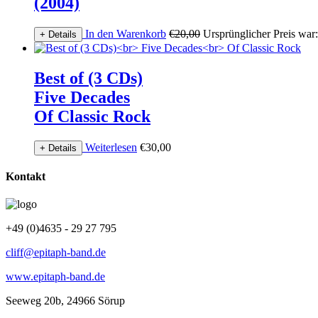
(2004)
In den Warenkorb
€
20,00
Ursprünglicher Preis war
+ Details
Best of (3 CDs)
Five Decades
Of Classic Rock
Weiterlesen
€
30,00
+ Details
Kontakt
+49 (0)4635 - 29 27 795
cliff@epitaph-band.de
www.epitaph-band.de
Seeweg 20b, 24966 Sörup