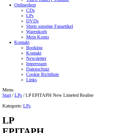
Onlineshop
CDs
LPs
DVDs
Shirts sonstige Fanartikel
Warenkorb
Mein Konto
Kontakt
Booking
Kontakt
Newsletter
Impressum
Datenschutz
Cookie Richtlinie
Links
Menu
Start
/
LPs
/ LP EPITAPH New Limeted Realise
Kategorie:
LPs
LP
EPITAPH