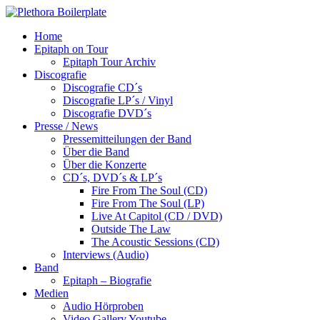
Home
Epitaph on Tour
Epitaph Tour Archiv
Discografie
Discografie CD´s
Discografie LP´s / Vinyl
Discografie DVD´s
Presse / News
Pressemitteilungen der Band
Über die Band
Über die Konzerte
CD´s, DVD´s & LP´s
Fire From The Soul (CD)
Fire From The Soul (LP)
Live At Capitol (CD / DVD)
Outside The Law
The Acoustic Sessions (CD)
Interviews (Audio)
Band
Epitaph – Biografie
Medien
Audio Hörproben
Video Gallery Youtube