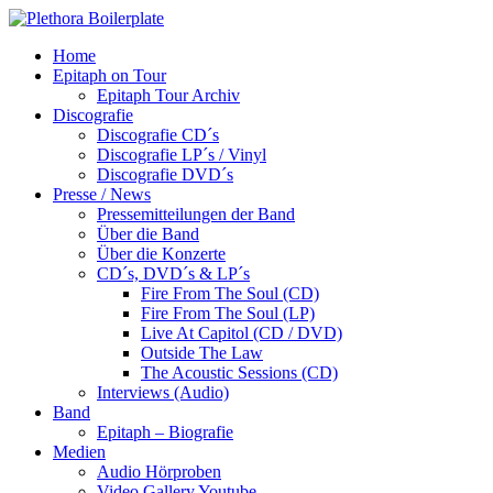
Home
Epitaph on Tour
Epitaph Tour Archiv
Discografie
Discografie CD´s
Discografie LP´s / Vinyl
Discografie DVD´s
Presse / News
Pressemitteilungen der Band
Über die Band
Über die Konzerte
CD´s, DVD´s & LP´s
Fire From The Soul (CD)
Fire From The Soul (LP)
Live At Capitol (CD / DVD)
Outside The Law
The Acoustic Sessions (CD)
Interviews (Audio)
Band
Epitaph – Biografie
Medien
Audio Hörproben
Video Gallery Youtube